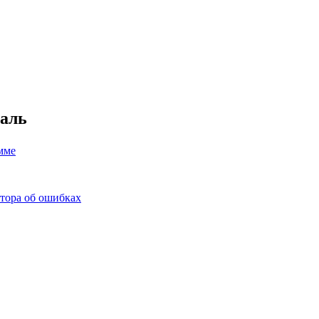
аль
мме
тора об ошибках