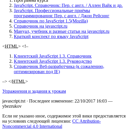
Программа курса
JavaScript. Справочник: Пер. с англ. / Аллен Вайк и др.
JavaScript. Профессиональные приёмы
программирования: Пер. с англ. / Джон Рейсинг
Справочник по JavaScript 1.5(Mozilla)
Справочник на javascript.ru
Мануал, учебник и разные статьи на javascript.ru
Краткий конспект по языку JavaScript
<
HTML
> <!–
Клиентский JavaScript 1.3. Справочник
Клиентский JavaScript 1.3. Руководство
Справочник Веб-разработчика (к сожалению,
оптимизирован под IE)
–> </
HTML
>
Упражнения и задания к урокам
javascript.txt
· Последнее изменение:
22/10/2017 16:03
—
ybezrukov
Если не указано иное, содержимое этой вики предоставляется
на условиях следующей лицензии:
CC Attribution-
Noncommercial 4.0 International