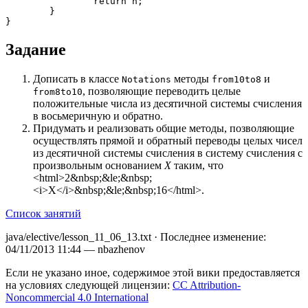
return
 n
;
}
}
Задание
Дописать в классе
методы
и
Notations
from10to8
, позволяющие переводить целые
from8to10
положительные числа из десятичной системы счисления
в восьмеричную и обратно.
Придумать и реализовать общие методы, позволяющие
осуществлять прямой и обратный переводы целых чисел
из десятичной системы счисления в систему счисления с
произвольным основанием
X
таким, что
<html>2&nbsp;&le;&nbsp;
<i>X</i>&nbsp;&le;&nbsp;16</html>.
Список занятий
java/elective/lesson_11_06_13.txt
· Последнее изменение:
04/11/2013 11:44
—
nbazhenov
Если не указано иное, содержимое этой вики предоставляется
на условиях следующей лицензии:
CC Attribution-
Noncommercial 4.0 International