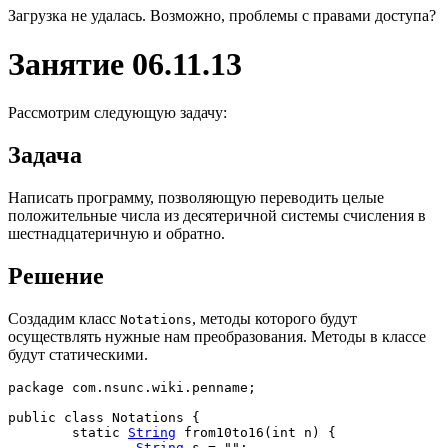
Загрузка не удалась. Возможно, проблемы с правами доступа?
Занятие 06.11.13
Рассмотрим следующую задачу:
Задача
Написать программу, позволяющую переводить целые
положительные числа из десятеричной системы счисления в
шестнадцатеричную и обратно.
Решение
Создадим класс
, методы которого будут
Notations
осуществлять нужные нам преобразования. Методы в классе
будут статическими.
package
com.nsunc.wiki.penname
;
public
class
 Notations 
{
static
String
 from10to16
(
int
 n
)
{
String
 s 
=
""
;