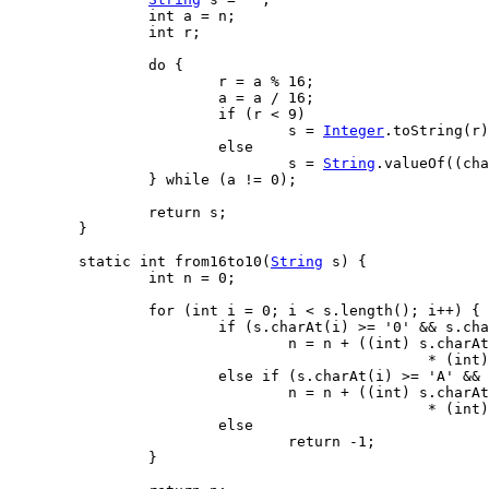
int
 a 
=
 n
;
int
 r
;
do
{
			r 
=
 a 
%
16
;
			a 
=
 a 
/
16
;
if
(
r 
<
9
)
				s 
=
Integer
.
toString
(
r
)
else
				s 
=
String
.
valueOf
(
(
cha
}
while
(
a 
!=
0
)
;
return
 s
;
}
static
int
 from16to10
(
String
 s
)
{
int
 n 
=
0
;
for
(
int
 i 
=
0
;
 i 
<
 s.
length
(
)
;
 i
++
)
{
if
(
s.
charAt
(
i
)
>=
'0'
&&
 s.
cha
				n 
=
 n 
+
(
(
int
)
 s.
charAt
*
(
int
)
else
if
(
s.
charAt
(
i
)
>=
'A'
&&
 
				n 
=
 n 
+
(
(
int
)
 s.
charAt
*
(
int
)
else
return
-
1
;
}