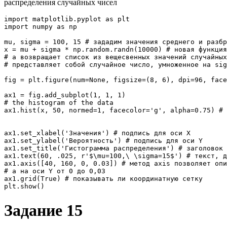
распределения случайных чисел
import
 matplotlib.
pyplot
as
import
 numpy 
as
 np

mu
,
 sigma 
=
100
,
15
# зададим значения среднего и разбр
x 
=
 mu + sigma * np.
random
.
randn
(
10000
)
# новая функция
# а возвращает список из вещесвенных значений случайных
# представляет собой случайное число, умноженное на si
fig 
=
 plt.
figure
(
num
=
None
,
 figsize
=
(
8
,
6
)
,
 dpi
=
96
,
 face
ax1 
=
 fig.
add_subplot
(
1
,
1
,
1
)
# the histogram of the data
ax1.
hist
(
x
,
50
,
 normed
=
1
,
 facecolor
=
'g'
,
 alpha
=
0.75
)
# 
ax1.
set_xlabel
(
'Значения'
)
# подпись для оси Х
ax1.
set_ylabel
(
'Вероятность'
)
# подпись для оси Y
ax1.
set_title
(
'Гистограмма распределения'
)
# заголовок 
ax1.
text
(
60
,
.025
,
 r
'$
\m
u=100,
\ 
\s
igma=15$'
)
# текст, д
ax1.
axis
(
[
40
,
160
,
0
,
0.03
]
)
# метод axis позволяет опи
# а на оси Y от 0 до 0,03
ax1.
grid
(
True
)
# показывать ли координатную сетку
plt.
show
(
)
Задание 15