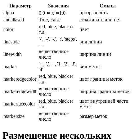
Параметр
Значения
Смысл
alpha
прозрачность
0.0 ⇐ x ⇐1.0
antialiased
True, False
сглаживать или нет
red, blue, black и
color
цвет
т.д.
'-', '–', '-.', ':', 'steps',
linestyle
вид линии
…
вещественное
linewidth
ширина линии
число
'+', ',', '.', '1', '2', '3',
marker
вид меток
'4'
red, blue, black и
markeredgecolor
цвет границы меток
т.д.
вещественное
markeredgewidth
ширина границы меток
число
red, blue, black и
цвет внутренней части
markerfacecolor
т.д.
меток
вещественное
markersize
размер меток
число
Размещение нескольких