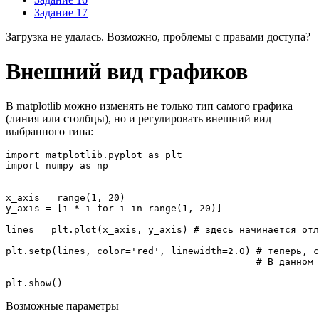
Задание 17
Загрузка не удалась. Возможно, проблемы с правами доступа?
Внешний вид графиков
В matplotlib можно изменять не только тип самого графика
(линия или столбцы), но и регулировать внешний вид
выбранного типа:
import
 matplotlib.
pyplot
as
import
 numpy 
as
 np

x_axis 
=
range
(
1
,
20
)
y_axis 
=
[
i * i 
for
 i 
in
range
(
1
,
20
)
]
lines 
=
 plt.
plot
(
x_axis
,
 y_axis
)
# здесь начинается отл
plt.
setp
(
lines
,
 color
=
'red'
,
 linewidth
=
2.0
)
# теперь, с
# В данном 
plt.
show
(
)
Возможные параметры