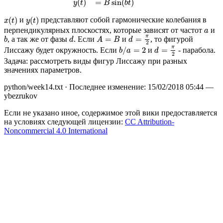
(
)
=
sin
(
)
y
t
B
b
t
x
(
t
)
y
(
t
)
(
)
(
)
и
представляют собой гармонические колебания в
x
t
y
t
a
перпендикулярных плоскостях, которые зависят от частот
и
a
d
=
π
2
b
d
A
=
B
π
=
=
, а так же от фазы
. Если
и
, то фигурой
b
d
A
B
d
2
b
/
a
=
2
d
=
π
2
π
/
=
2
=
Лиссажу будет окружность. Если
и
- парабола.
b
a
d
2
Задача: рассмотреть виды фигур Лиссажу при разных
значениях параметров.
python/week14.txt
· Последнее изменение:
15/02/2018 05:44
—
ybezrukov
Если не указано иное, содержимое этой вики предоставляется
на условиях следующей лицензии:
CC Attribution-
Noncommercial 4.0 International