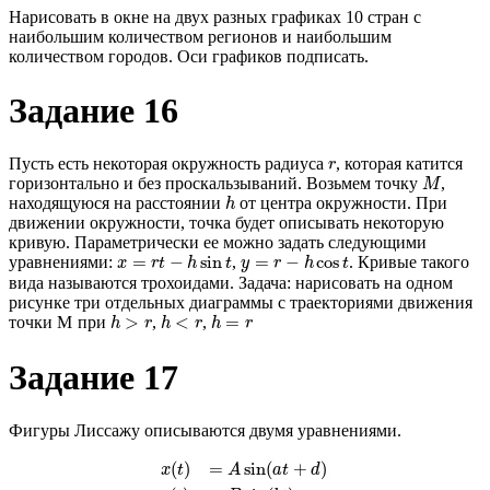
Нарисовать в окне на двух разных графиках 10 стран с
наибольшим количеством регионов и наибольшим
количеством городов. Оси графиков подписать.
Задание 16
r
Пусть есть некоторая окружность радиуса
, которая катится
r
M
горизонтально и без проскальзываний. Возьмем точку
,
M
h
находящуюся на расстоянии
от центра окружности. При
h
движении окружности, точка будет описывать некоторую
кривую. Параметрически ее можно задать следующими
x
=
r
t
−
h
sin
t
y
=
r
−
h
cos
t
=
−
sin
=
−
cos
уравнениями:
,
. Кривые такого
x
r
t
h
t
y
r
h
t
вида называются трохоидами. Задача: нарисовать на одном
рисунке три отдельных диаграммы с траекториями движения
М
h
>
r
h
<
r
h
=
r
М
>
<
=
точки
при
,
,
h
r
h
r
h
r
Задание 17
Фигуры Лиссажу описываются двумя уравнениями.
x
(
t
)
=
A
sin
(
a
t
+
d
)
y
(
t
)
=
B
sin
(
b
t
)
(
)
=
sin
(
+
)
x
t
A
a
t
d