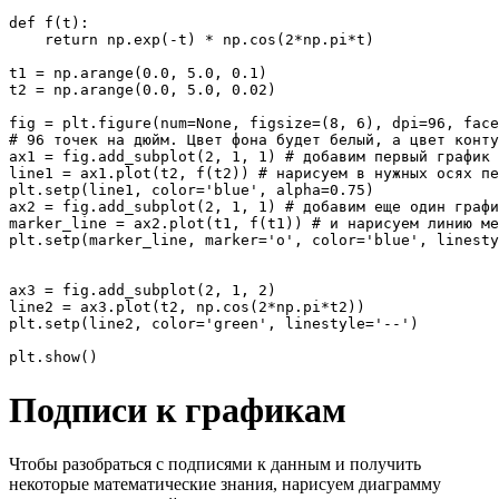
def
 f
(
t
)
:

return
 np.
exp
(
-t
)
 * np.
cos
(
2
*np.
pi
*t
)
t1 
=
 np.
arange
(
0.0
,
5.0
,
0.1
)
t2 
=
 np.
arange
(
0.0
,
5.0
,
0.02
)
fig 
=
 plt.
figure
(
num
=
None
,
 figsize
=
(
8
,
6
)
,
 dpi
=
96
,
 face
# 96 точек на дюйм. Цвет фона будет белый, а цвет конту
ax1 
=
 fig.
add_subplot
(
2
,
1
,
1
)
# добавим первый график 
line1 
=
 ax1.
plot
(
t2
,
 f
(
t2
)
)
# нарисуем в нужных осях пе
plt.
setp
(
line1
,
 color
=
'blue'
,
 alpha
=
0.75
)
ax2 
=
 fig.
add_subplot
(
2
,
1
,
1
)
# добавим еще один графи
marker_line 
=
 ax2.
plot
(
t1
,
 f
(
t1
)
)
# и нарисуем линию ме
plt.
setp
(
marker_line
,
 marker
=
'o'
,
 color
=
'blue'
,
 linesty
ax3 
=
 fig.
add_subplot
(
2
,
1
,
2
)
line2 
=
 ax3.
plot
(
t2
,
 np.
cos
(
2
*np.
pi
*t2
)
)
plt.
setp
(
line2
,
 color
=
'green'
,
 linestyle
=
'--'
)
plt.
show
(
)
Подписи к графикам
Чтобы разобраться с подписями к данным и получить
некоторые математические знания, нарисуем диаграмму