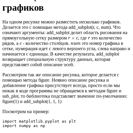
графиков
На одном рисунке можно разместить несколько графиков.
Делается это с помощью метода add_subplot(r, c, num). Что
означают аргументы: add_subplot делит область рисования на
r
×
c
r
×
прямоугольную сетку размером
, где
это количество
r
c
r
c
n
u
m
рядов, а
- количество столбцов.
это номер графика в
c
n
u
m
сетке, нумерация идет с левого верхнего угла, слева направо и
начинается с единицы. В качестве результата, add_subplot
возвращает специальную структуру данных, которая
представляет собой описание осей.
Рассмотрим так же описание рисунка, которое делается с
помощью метода figure. Неявно описание рисунка и
добавление графика присутствует всегда, просто если мы
никак в коде программы не обращаемся к методам figure и
sub_plot, то библиотека подставляет значение по-умолчанию:
figure(1) и add_subplot(1, 1, 1)
Посмотрим на пример:
import
 matplotlib.
pyplot
as
import
 numpy 
as
 np
